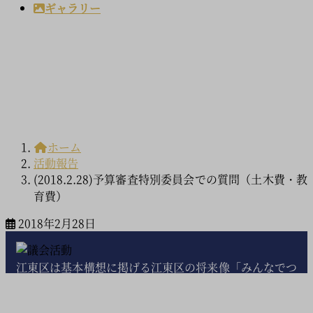
ギャラリー
活動報告
ホーム
活動報告
(2018.2.28)予算審査特別委員会での質問（土木費・教
育費）
2018年2月28日
江東区は基本構想に掲げる江東区の将来像「みんなでつ
くる伝統、未来水彩都市・江東」の実現に全力を尽くし
ておりますが、依然として予断を許さない新型コロナウ