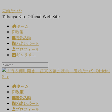
コ
ナ
ン
ビ
鬼頭たつや
テ
ゲ
Tatsuya Kito Official Web Site
ン
ー
ホーム
ツ
シ
政策
へ
ョ
議会活動
ス
ン
区政レポート
キ
に
プロフィール
ッ
移
ギャラリー
プ
動
ホーム
政策
議会活動
区政レポート
プロフィール