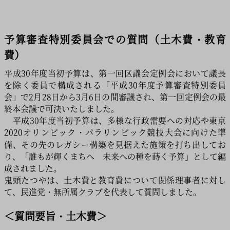
イルス対策をはじめ諸課題が山積しております。
こうした厳しい状況でありますが、区民の皆様とともに
課題解決に全力で取り組んでまいります。
予算審査特別委員会での質問（土木費・教育
費）
平成30年度当初予算は、第一回区議会定例会において議長
を除く委員で構成される「平成30年度予算審査特別委員
会」で2月28日から3月6日の間審議され、第一回定例会の最
終本会議で可決いたしました。
平成30年度当初予算は、多様な行政需要への対応や東京
2020オリンピック・パラリンピック競技大会に向けた準
備、その先のレガシー構築を見据えた施策を打ち出してお
り、「誰もが輝くまちへ 未来への種を蒔く予算」として編
成されました。
鬼頭たつやは、土木費と教育費について関係理事者に対し
て、民進党・無所属クラブを代表して質問しました。
＜質問要旨・土木費＞