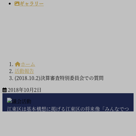
ギャラリー
活動報告
ホーム
活動報告
(2018.10.2)決算審査特別委員会での質問
2018年10月2日
江東区は基本構想に掲げる江東区の将来像「みんなでつ
くる伝統、未来水彩都市・江東」の実現に全力を尽くし
ておりますが、依然として予断を許さない新型コロナウ
イルス対策をはじめ諸課題が山積しております。