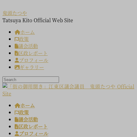
コ
ナ
ン
ビ
鬼頭たつや
テ
ゲ
Tatsuya Kito Official Web Site
ン
ー
ホーム
ツ
シ
政策
へ
ョ
議会活動
ス
ン
区政レポート
キ
に
プロフィール
ッ
移
ギャラリー
プ
動
ホーム
政策
議会活動
区政レポート
プロフィール