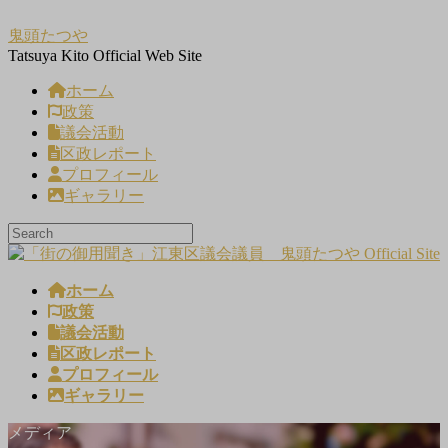
コ
ナ
鬼頭たつや
ン
ビ
Tatsuya Kito Official Web Site
テ
ゲ
ン
ー
ホーム
ツ
シ
政策
へ
ョ
議会活動
ス
ン
区政レポート
キ
に
プロフィール
ッ
移
ギャラリー
プ
動
ホーム
政策
議会活動
区政レポート
プロフィール
ギャラリー
メディア