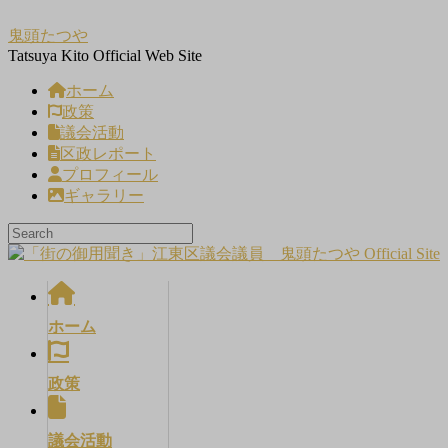
コ
ナ
鬼頭たつや
ン
ビ
Tatsuya Kito Official Web Site
テ
ゲ
ン
ー
ホーム
ツ
シ
政策
へ
ョ
議会活動
ス
ン
区政レポート
キ
に
プロフィール
ッ
移
ギャラリー
プ
動
ホーム
政策
議会活動