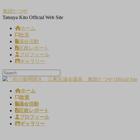
コ
ナ
鬼頭たつや
ン
ビ
Tatsuya Kito Official Web Site
テ
ゲ
ン
ー
ホーム
ツ
シ
政策
へ
ョ
議会活動
ス
ン
区政レポート
キ
に
プロフィール
ッ
移
ギャラリー
プ
動
ホーム
政策
議会活動
区政レポート
プロフィール
ギャラリー
メディア