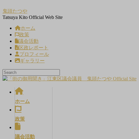
コ
ナ
鬼頭たつや
ン
ビ
Tatsuya Kito Official Web Site
テ
ゲ
ン
ー
ホーム
ツ
シ
政策
へ
ョ
議会活動
ス
ン
区政レポート
キ
に
プロフィール
ッ
移
ギャラリー
プ
動
ホーム
政策
議会活動