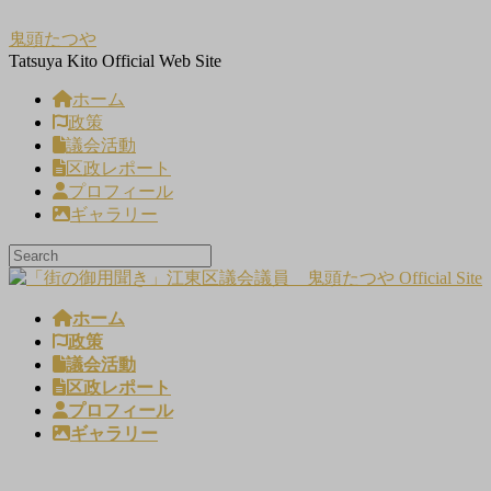
コ
ナ
鬼頭たつや
ン
ビ
Tatsuya Kito Official Web Site
テ
ゲ
ン
ー
ホーム
ツ
シ
政策
へ
ョ
議会活動
ス
ン
区政レポート
キ
に
プロフィール
ッ
移
ギャラリー
プ
動
ホーム
政策
議会活動
区政レポート
プロフィール
ギャラリー
メディア