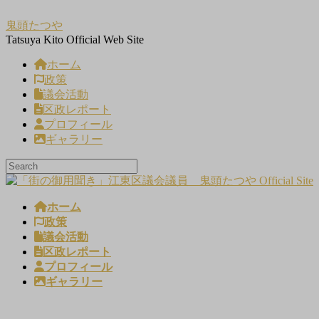
コ
ナ
鬼頭たつや
ン
ビ
Tatsuya Kito Official Web Site
テ
ゲ
ン
ー
ホーム
ツ
シ
政策
へ
ョ
議会活動
ス
ン
区政レポート
キ
に
プロフィール
ッ
移
ギャラリー
プ
動
ホーム
政策
議会活動
区政レポート
プロフィール
ギャラリー
メディア