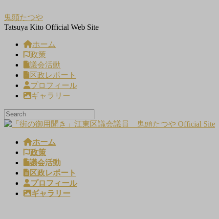
コ
ナ
鬼頭たつや
ン
ビ
Tatsuya Kito Official Web Site
テ
ゲ
ン
ー
ホーム
ツ
シ
政策
へ
ョ
議会活動
ス
ン
区政レポート
キ
に
プロフィール
ッ
移
ギャラリー
プ
動
ホーム
政策
議会活動
区政レポート
プロフィール
ギャラリー
メディア