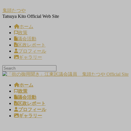
コ
ナ
鬼頭たつや
ン
ビ
Tatsuya Kito Official Web Site
テ
ゲ
ン
ー
ホーム
ツ
シ
政策
へ
ョ
議会活動
ス
ン
区政レポート
キ
に
プロフィール
ッ
移
ギャラリー
プ
動
ホーム
政策
議会活動
区政レポート
プロフィール
ギャラリー
メディア